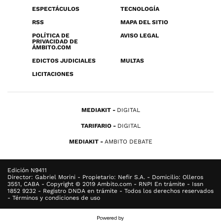
ESPECTÁCULOS
TECNOLOGÍA
RSS
MAPA DEL SITIO
POLÍTICA DE
AVISO LEGAL
PRIVACIDAD DE
ÁMBITO.COM
EDICTOS JUDICIALES
MULTAS
LICITACIONES
MEDIAKIT
DIGITAL
TARIFARIO
DIGITAL
MEDIAKIT
AMBITO DEBATE
Edición N9411
Director: Gabriel Morini - Propietario: Nefir S.A. - Domicilio: Olleros
3551, CABA - Copyright © 2019 Ambito.com - RNPI En trámite - Issn
1852 9232 - Registro DNDA en trámite - Todos los derechos reservados
- Términos y condiciones de uso