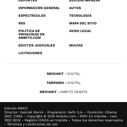
DEPORTES
EDICIÓN IMPRESA
INFORMACIÓN GENERAL
AUTOS
ESPECTÁCULOS
TECNOLOGÍA
RSS
MAPA DEL SITIO
POLÍTICA DE
AVISO LEGAL
PRIVACIDAD DE
ÁMBITO.COM
EDICTOS JUDICIALES
MULTAS
LICITACIONES
MEDIAKIT
DIGITAL
TARIFARIO
DIGITAL
MEDIAKIT
AMBITO DEBATE
Edición N9412
Director: Gabriel Morini - Propietario: Nefir S.A. - Domicilio: Olleros
3551, CABA - Copyright © 2019 Ambito.com - RNPI En trámite - Issn
1852 9232 - Registro DNDA en trámite - Todos los derechos reservados
- Términos y condiciones de uso