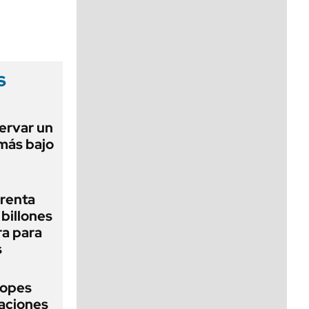
viernes de 10 a 18
s
ervar un
 más bajo
renta
billones
ra para
s
topes
naciones