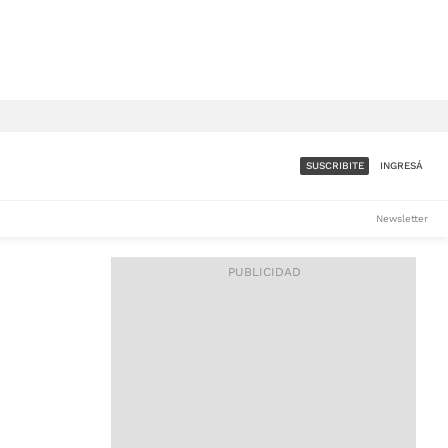
SUSCRIBITE
INGRESÁ
SUMATE A LA COMUNIDAD
Newsletter
DE ÁMBITO
LES
ACCESO FULL - $1.800/MES
ES
CORPORATIVO - CONSULTAR
Si tenés dudas comunicate
con nosotros a
IOS
suscripciones@ambito.com.ar
Llamanos al (54) 11 4556-
9147/48 o
al (54) 11 4449-3256 de lunes a