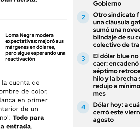
Gobierno
Otro sindicato 
una cláusula gat
sumó una noved
Loma Negra modera
blindaje de su 
expectativas: mejoró sus
colectivo de tr
márgenes en dólares,
pero sigue esperando una
El dólar blue no
reactivación
caer: encadenó
séptimo retroce
hilo y la brecha 
 la cuenta de
redujo a mínimo
ombre de color,
mes
lanca en primer
Dólar hoy: a cu
nterior de un
cerró este vier
no".
Todo para
agosto
la entrada
.