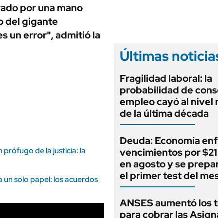
ANUARIO 2025
rrado por una mano
LIFESTYLE
EDICIÓN IMPRESA
o del gigante
AUTOS
s un error", admitió la
Últimas noticia
Fragilidad laboral: la
probabilidad de cons
empleo cayó al nivel
de la última década
Deuda: Economía enf
prófugo de la justicia: la
vencimientos por $21 
en agosto y se prepa
el primer test del me
a un solo papel: los acuerdos
ANSES aumentó los 
para cobrar las Asig