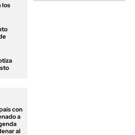
 los
nto
de
otiza
sto
 país con
Senado a
agenda
enar al