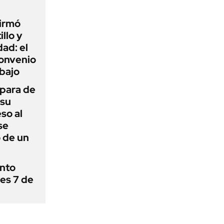
firmó
illo y
ad: el
convenio
abajo
 para de
 su
so al
se
 de un
ánto
nes 7 de