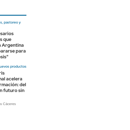
s, pastoreo y
sarios
s que
la Argentina
pararse para
psis"
nuevos productos
ris
nal acelera
rmación: del
n futuro sin
os Cáceres