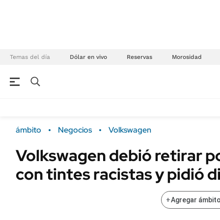
Temas del día
Dólar en vivo
Reservas
Morosidad
NEGOCIOS
ÚLTIMAS NOTICIAS
Especiales Ámbito
ECONOMÍA
ámbito
Negocios
Volkswagen
Real Estate
Banco de Datos
Volkswagen debió retirar p
Sustentabilidad
Campo
con tintes racistas y pidió 
Seguros
FINANZAS
ENERGY REPORT
Dólar
+
Agregar ámbito
POLÍTICA
Mercados
Nacional