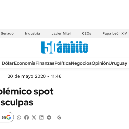
Senado
Industria
Javier Milei
CEOs
Papa León XIV
Anuario autos 2026
Dólar
Economía
Finanzas
Política
Negocios
Opinión
Uruguay
TECNOLOGÍA
NOVEDADES FISCA
MÉXICO
20 de mayo 2020 - 11:46
EDICTOS JUDICIAL
OPINIÓN
olémico spot
MULTAS
MUNDO
disculpas
LICITACIONES
INFORMACIÓN GENERAL
CUADROS TARIFAR
ESPECTÁCULOS
 en
RECALL
DEPORTES