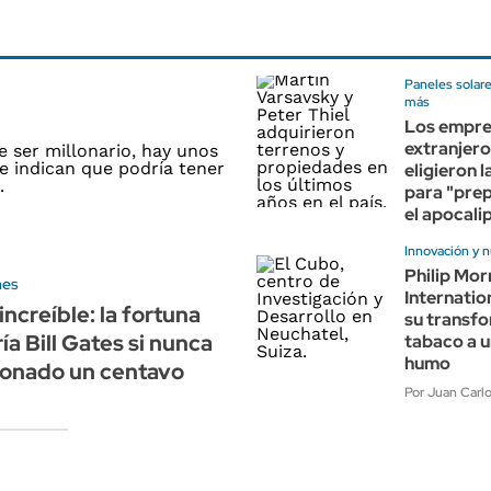
Paneles solare
más
Los empre
extranjero
eligieron 
para "pre
el apocali
Innovación y 
Philip Mor
nes
Internatio
increíble: la fortuna
su transfo
ía Bill Gates si nunca
tabaco a u
humo
donado un centavo
Por Juan Carl