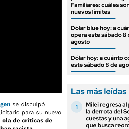
Familiares: cuáles son
nuevos límites
Dólar blue hoy: a cuá
opera este sábado 8 
agosto
Dólar hoy: a cuánto c
este sábado 8 de ago
Las más leídas
Milei regresa al
gen
se disculpó
la derrota del 
citario para su nuevo
cuestas y una 
 ola de críticas de
que busca reord
aban racista
.