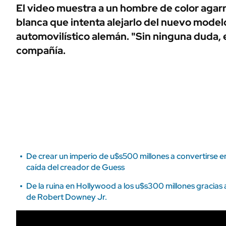
ÁMBITO DEBATE
El video muestra a un hombre de color aga
Municipios
blanca que intenta alejarlo del nuevo model
MEDIAKIT AMBITO DEBATE
URUGUAY
automovilístico alemán. "Sin ninguna duda, e
compañía.
De crear un imperio de u$s500 millones a convertirse en 
caída del creador de Guess
De la ruina en Hollywood a los u$s300 millones gracias 
de Robert Downey Jr.