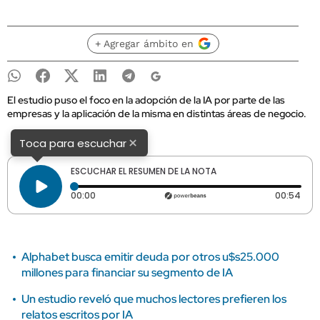
+ Agregar ámbito en
El estudio puso el foco en la adopción de la IA por parte de las
empresas y la aplicación de la misma en distintas áreas de negocio.
×
Toca para escuchar
ESCUCHAR EL RESUMEN DE LA NOTA
Tiempo transcurrido: 0 segundos
Dura
00:00
00:54
Alphabet busca emitir deuda por otros u$s25.000
millones para financiar su segmento de IA
Un estudio reveló que muchos lectores prefieren los
relatos escritos por IA