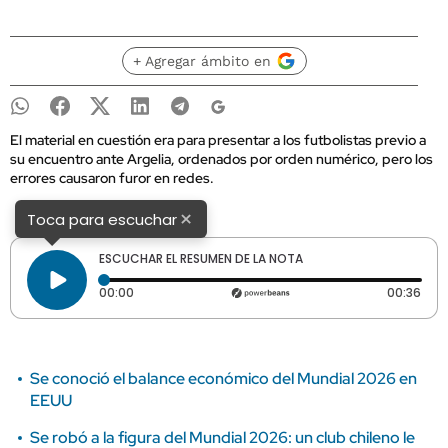
+ Agregar ámbito en
El material en cuestión era para presentar a los futbolistas previo a
su encuentro ante Argelia, ordenados por orden numérico, pero los
errores causaron furor en redes.
×
Toca para escuchar
ESCUCHAR EL RESUMEN DE LA NOTA
Tiempo transcurrido: 0 segundos
Dura
00:00
00:36
Se conoció el balance económico del Mundial 2026 en
EEUU
Se robó a la figura del Mundial 2026: un club chileno le