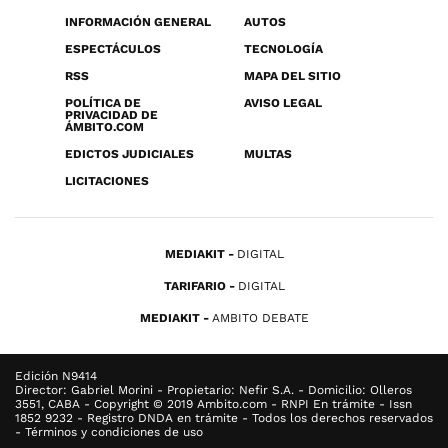
INFORMACIÓN GENERAL
AUTOS
ESPECTÁCULOS
TECNOLOGÍA
RSS
MAPA DEL SITIO
POLÍTICA DE
AVISO LEGAL
PRIVACIDAD DE
ÁMBITO.COM
EDICTOS JUDICIALES
MULTAS
LICITACIONES
MEDIAKIT
DIGITAL
TARIFARIO
DIGITAL
MEDIAKIT
AMBITO DEBATE
Edición N9414
Director: Gabriel Morini - Propietario: Nefir S.A. - Domicilio: Olleros
3551, CABA - Copyright © 2019 Ambito.com - RNPI En trámite - Issn
1852 9232 - Registro DNDA en trámite - Todos los derechos reservados
- Términos y condiciones de uso