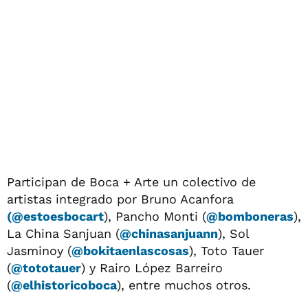
Participan de Boca + Arte un colectivo de
artistas integrado por Bruno Acanfora
(@estoesbocart
), Pancho Monti (
@bomboneras
),
La China Sanjuan (
@chinasanjuann
), Sol
Jasminoy (
@bokitaenlascosas
), Toto Tauer
(
@tototauer
) y Rairo López Barreiro
(
@elhistoricoboca
), entre muchos otros.