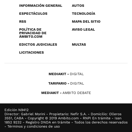
INFORMACIÓN GENERAL
AUTOS
ESPECTÁCULOS
TECNOLOGÍA
RSS
MAPA DEL SITIO
POLÍTICA DE
AVISO LEGAL
PRIVACIDAD DE
ÁMBITO.COM
EDICTOS JUDICIALES
MULTAS
LICITACIONES
MEDIAKIT
DIGITAL
TARIFARIO
DIGITAL
MEDIAKIT
AMBITO DEBATE
Edición N9412
Director: Gabriel Morini - Propietario: Nefir S.A. - Domicilio: Olleros
3551, CABA - Copyright © 2019 Ambito.com - RNPI En trámite - Issn
1852 9232 - Registro DNDA en trámite - Todos los derechos reservados
- Términos y condiciones de uso