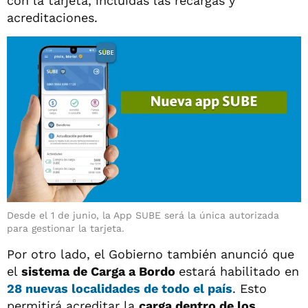
con la tarjeta, incluidas las recargas y
acreditaciones.
Desde el 1 de junio, la App SUBE será la única autorizada
para gestionar la tarjeta.
Por otro lado, el Gobierno también anunció que
el
sistema de Carga a Bordo
estará habilitado en
28 nuevas localidades de todo el país
. Esto
permitirá acreditar la
carga dentro de los