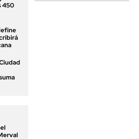
s 450
define
cribirá
cana
 Ciudad
 suma
el
Merval