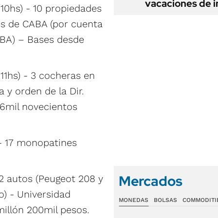
vacaciones de i
10hs) - 10 propiedades
os de CABA (por cuenta
CBA) – Bases desde
11hs) - 3 cocheras en
 y orden de la Dir.
 6mil novecientos
 - 17 monopatines
Mercados
 2 autos (Peugeot 208 y
o) - Universidad
MONEDAS
BOLSAS
COMMODITI
illón 200mil pesos.