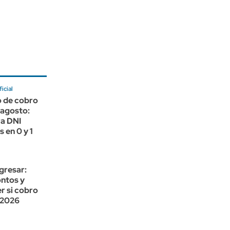
icial
o de cobro
agosto:
ra DNI
 en 0 y 1
gresar:
ntos y
r si cobro
 2026