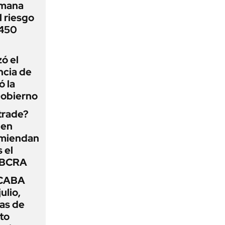
emana
 riesgo
 450
zó el
ncia de
ó la
Gobierno
 trade?
 en
omiendan
s el
l BCRA
 CABA
ulio,
as de
cto