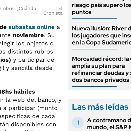
riesgo país superó lo
iembre: ¿Cuándo
El
puntos
Cronista
 de
subastas online
a
Nueva ilusión: River 
rante
noviembre
. Su
los jugadores que ins
en la Copa Sudameri
legir los objetos o
os distintos rubros
Morosidad récord: la
ios)
y participar de
amplía su plan para
l y sencilla desde
refinanciar deudas y
dos bancos privados
48hs hábiles
en la web del banco, y
Las más leídas
a a participar (monto
específicas de cada
A contramano d
tán disponibles con
mundo, el S&P 