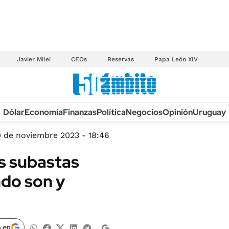
Javier Milei
CEOs
Reservas
Papa León XIV
Anuario autos 2026
Dólar
Economía
Finanzas
Política
Negocios
Opinión
Uruguay
TECNOLOGÍA
NOVEDADES FISCA
MÉXICO
0 de noviembre 2023 - 18:46
EDICTOS JUDICIAL
OPINIÓN
s subastas
MULTAS
MUNDO
do son y
LICITACIONES
INFORMACIÓN GENERAL
CUADROS TARIFAR
ESPECTÁCULOS
RECALL
DEPORTES
 en