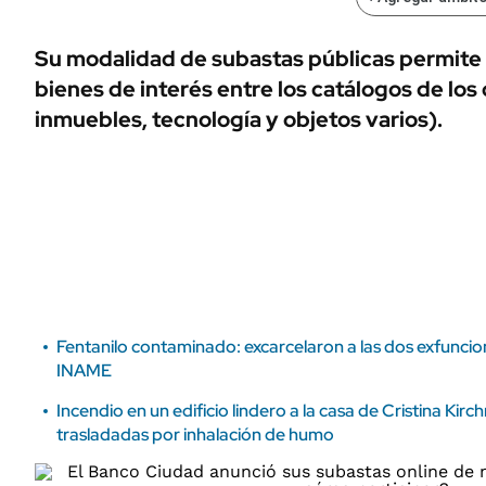
ÁMBITO DEBATE
Municipios
MEDIAKIT AMBITO DEBATE
Su modalidad de subastas públicas permite e
URUGUAY
bienes de interés entre los catálogos de los 
inmuebles, tecnología y objetos varios).
Fentanilo contaminado: excarcelaron a las dos exfuncio
INAME
Incendio en un edificio lindero a la casa de Cristina Kir
trasladadas por inhalación de humo