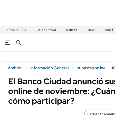
Temas del día
Dólar en vivo
Senado
REM
Brasil
NEGOCIOS
ÚLTIMAS NOTICIAS
Especiales Ámbito
ECONOMÍA
ámbito
Información General
subastas online
1
Real Estate
Banco de Datos
El Banco Ciudad anunció su
Sustentabilidad
Campo
online de noviembre: ¿Cuán
Seguros
FINANZAS
ENERGY REPORT
cómo participar?
Dólar
POLÍTICA
Mercados
+
Agregar ámbito
Nacional