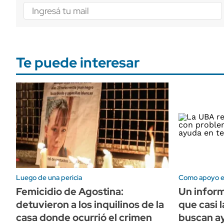
Te puede interesar
Luego de una pericia
Como apoyo es
Femicidio de Agostina:
Un inform
detuvieron a los inquilinos de la
que casi 
casa donde ocurrió el crimen
buscan a