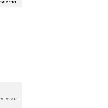
nvierno
ES
CEDEARS