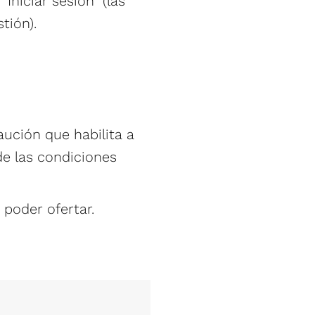
Iniciar sesión” (las
tión).
aución que habilita a
de las condiciones
 poder ofertar.