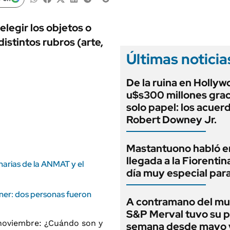
ANUARIO 2025
LIFESTYLE
EDICIÓN IMPRESA
AUTOS
legir los objetos o
distintos rubros (arte,
Últimas noticia
De la ruina en Hollyw
u$s300 millones grac
solo papel: los acuer
Robert Downey Jr.
Mastantuono habló e
llegada a la Fiorentin
narias de la ANMAT y el
día muy especial par
chner: dos personas fueron
A contramano del mu
S&P Merval tuvo su 
semana desde mayo y