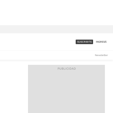
SUSCRIBITE
INGRESÁ
SUMATE A LA COMUNIDAD
Newsletter
DE ÁMBITO
LES
ACCESO FULL - $1.800/MES
ES
CORPORATIVO - CONSULTAR
Si tenés dudas comunicate
con nosotros a
IOS
suscripciones@ambito.com.ar
Llamanos al (54) 11 4556-
9147/48 o
al (54) 11 4449-3256 de lunes a