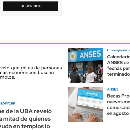
SUSCRIBITE
Cronograma of
Calendari
ANSES de 
fechas pa
terminados
ANSES
Becas Pro
nuevos mo
piritual
cómo sabe
e de la UBA reveló
en agosto
la mitad de quienes
yuda en templos lo