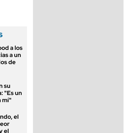
viernes de 10 a 18
s
ood a los
ias a un
dos de
n su
a: "Es un
a mí"
ndo, el
peor
 el