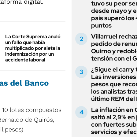
aforma digital.
tuvo su peor s
desde mayo y el
país superó los
puntos
Villarruel recha
La Corte Suprema anuló
un fallo que había
pedido de renu
multiplicado por siete la
Quirno y redobl
indemnización por un
tensión con el 
accidente laboral
¿Sigue el carry
Las inversiones
as del Banco
pesos que rec
los analistas tra
último REM de
La inflación en
- 10 lotes compuestos
saltó al 2,9% en j
Bernaldo de Quirós,
con fuertes sub
il pesos)
servicios y efe