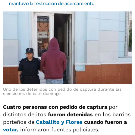
mantuvo la restricción de acercamiento
Uno de los detenidos con pedido de captura durante las
elecciones de este domingo
Cuatro personas con pedido de captura
por
distintos delitos
fueron detenidas
en los barrios
porteños de
Caballito y Flores
cuando fueron a
votar
,
informaron fuentes policiales.