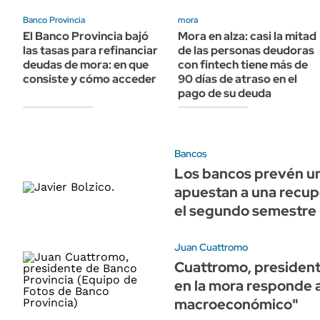
ÁMBITO DEBATE
Banco Provincia
mora
Municipios
MEDIAKIT AMBITO DEBATE
El Banco Provincia bajó
Mora en alza: casi la mitad
URUGUAY
las tasas para refinanciar
de las personas deudoras
deudas de mora: en que
con fintech tiene más de
consiste y cómo acceder
90 días de atraso en el
pago de su deuda
Bancos
Los bancos prevén un
apuestan a una recup
el segundo semestre
Juan Cuattromo
Cuattromo, president
en la mora responde 
macroeconómico"