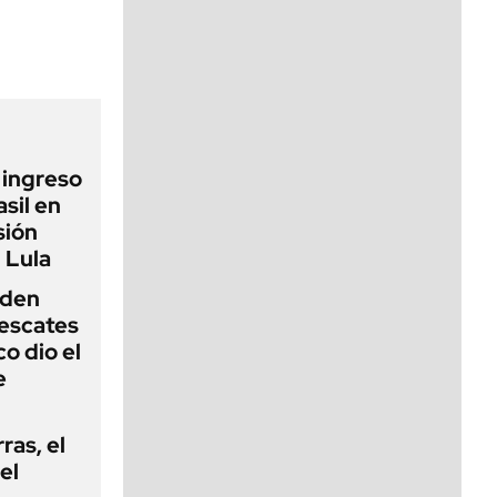
viernes de 10 a 18
l ingreso
sil en
sión
 Lula
iden
rescates
o dio el
e
rras, el
el