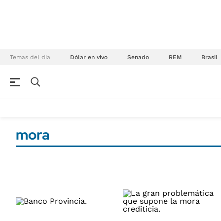
Temas del día
Dólar en vivo
Senado
REM
Brasil
NEGOCIOS
ÚLTIMAS NOTICIAS
Especiales Ámbito
ECONOMÍA
mora
Real Estate
Banco de Datos
Sustentabilidad
Campo
Seguros
FINANZAS
ENERGY REPORT
Dólar
POLÍTICA
Mercados
Nacional