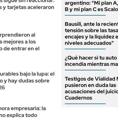
as sigue sin reaccionar:
argentino: "Mi plan A,
 y tarjetas aceleraron
B y mi plan C es Scalo
Bausili, ante la recien
tensión sobre las tas
rprendieron al
encajes y la liquidez 
 mejores a los
niveles adecuados"
de entrar en el
¿Qué hacer si tu auto
incendia mientras ma
ables bajo la lupa: el
Testigos de Vialidad 
so y hay dudas sobre
pusieron en duda las
26
acusaciones del juici
Cuadernos
ora empresaria: la
no explica todo