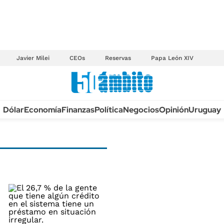
Javier Milei
CEOs
Reservas
Papa León XIV
Anuario autos 2026
Dólar
Economía
Finanzas
Política
Negocios
Opinión
Uruguay
TECNOLOGÍA
NOVEDADES FISCA
MÉXICO
EDICTOS JUDICIAL
OPINIÓN
MULTAS
MUNDO
LICITACIONES
INFORMACIÓN GENERAL
CUADROS TARIFAR
ESPECTÁCULOS
RECALL
DEPORTES