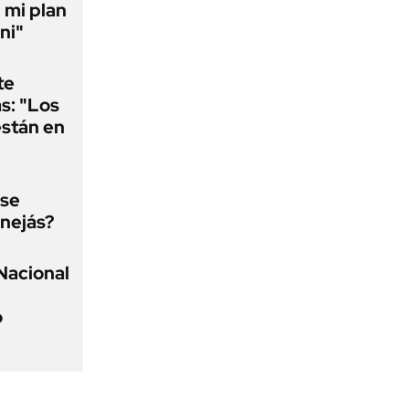
 mi plan
ni"
te
as: "Los
están en
 se
nejás?
Nacional
o