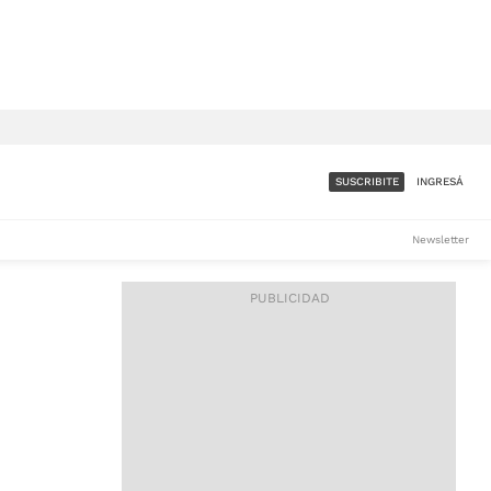
SUSCRIBITE
INGRESÁ
SUMATE A LA COMUNIDAD
Newsletter
DE ÁMBITO
LES
ACCESO FULL - $1.800/MES
ES
CORPORATIVO - CONSULTAR
Si tenés dudas comunicate
con nosotros a
IOS
suscripciones@ambito.com.ar
Llamanos al (54) 11 4556-
9147/48 o
al (54) 11 4449-3256 de lunes a