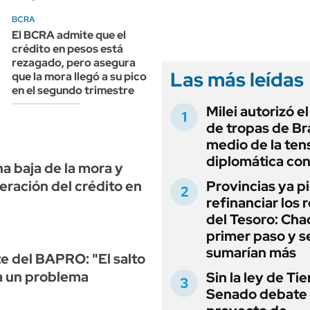
ANUARIO 2025
LIFESTYLE
BCRA
EDICIÓN IMPRESA
AUTOS
El BCRA admite que el
crédito en pesos está
rezagado, pero asegura
Las más leídas
que la mora llegó a su pico
en el segundo trimestre
Milei autorizó e
de tropas de Bra
medio de la ten
diplomática con
a baja de la mora y
Provincias ya p
eración del crédito en
refinanciar los 
del Tesoro: Chac
primer paso y s
sumarían más
e del BAPRO: "El salto
a un problema
Sin la ley de Tie
Senado debate 