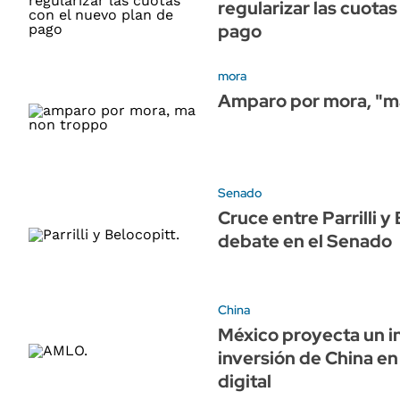
regularizar las cuota
pago
mora
Amparo por mora, "m
Senado
Cruce entre Parrilli y
debate en el Senado
China
México proyecta un i
inversión de China e
digital