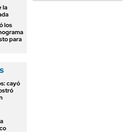
 la
ada
 los
onograma
sto para
s
s: cayó
ostró
n
la
ico