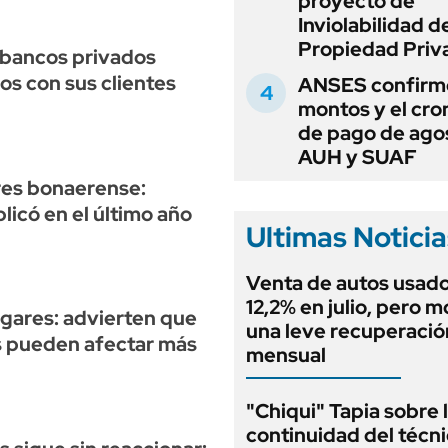
proyecto de
Inviolabilidad de
Propiedad Priv
s bancos privados
os con sus clientes
ANSES confirmó
montos y el cr
de pago de ago
AUH y SUAF
res bonaerense:
licó en el último año
Ultimas Noticia
Venta de autos usado
12,2% en julio, pero m
ogares: advierten que
una leve recuperació
as pueden afectar más
mensual
"Chiqui" Tapia sobre 
continuidad del técn