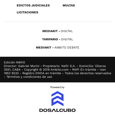
EDICTOS JUDICIALES
MULTAS
LICITACIONES
MEDIAKIT
DIGITAL
TARIFARIO
DIGITAL
MEDIAKIT
AMBITO DEBATE
Edición N9410
Director: Gabriel Morini - Propietario: Nefir S.A. - Domicilio: Olleros
3551, CABA - Copyright © 2019 Ambito.com - RNPI En trámite - Issn
1852 9232 - Registro DNDA en trámite - Todos los derechos reservados
- Términos y condiciones de uso