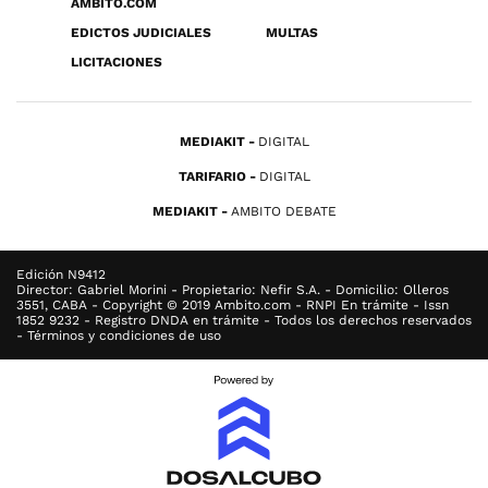
ÁMBITO.COM
EDICTOS JUDICIALES
MULTAS
LICITACIONES
MEDIAKIT
DIGITAL
TARIFARIO
DIGITAL
MEDIAKIT
AMBITO DEBATE
Edición N9412
Director: Gabriel Morini - Propietario: Nefir S.A. - Domicilio: Olleros
3551, CABA - Copyright © 2019 Ambito.com - RNPI En trámite - Issn
1852 9232 - Registro DNDA en trámite - Todos los derechos reservados
- Términos y condiciones de uso