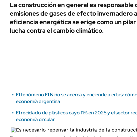
ÁMBITO DEBATE
La construcción en general es responsable 
Municipios
emisiones de gases de efecto invernadero a n
MEDIAKIT AMBITO DEBATE
URUGUAY
eficiencia energética se erige como un pila
lucha contra el cambio climático.
El fenómeno El Niño se acerca y enciende alertas: cóm
economía argentina
El reciclado de plásticos cayó 11% en 2025 y el sector re
economía circular