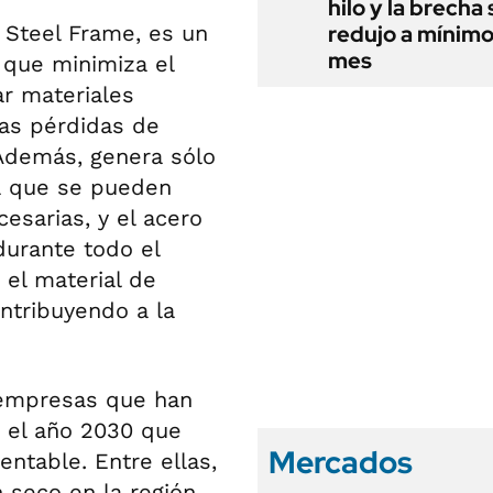
hilo y la brecha 
l Steel Frame, es un
redujo a mínimo
mes
 que minimiza el
ar materiales
las pérdidas de
 Además, genera sólo
 a que se pueden
esarias, y el acero
durante todo el
 el material de
ntribuyendo a la
 empresas que han
 el año 2030 que
Mercados
ntable. Entre ellas,
 seco en la región,