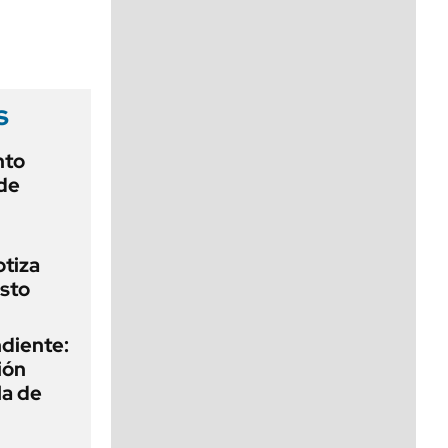
viernes de 10 a 18
s
nto
de
otiza
sto
diente:
ión
la de