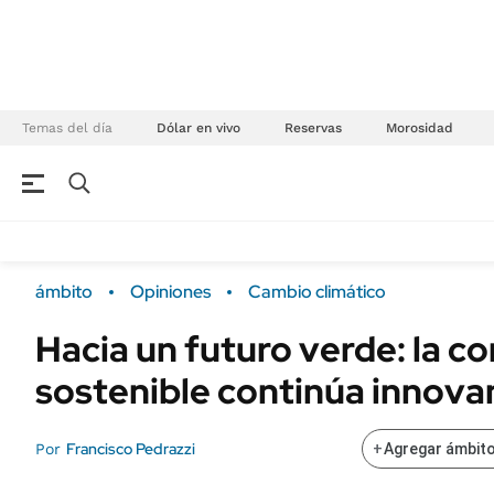
Temas del día
Dólar en vivo
Reservas
Morosidad
NEGOCIOS
ÚLTIMAS NOTICIAS
Especiales Ámbito
ECONOMÍA
ámbito
Opiniones
Cambio climático
Real Estate
Banco de Datos
Hacia un futuro verde: la c
Sustentabilidad
Campo
sostenible continúa innov
Seguros
FINANZAS
ENERGY REPORT
Dólar
Francisco Pedrazzi
Por
+
Agregar ámbito
POLÍTICA
Mercados
Nacional