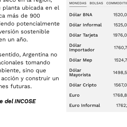
MONEDAS
BOLSAS
COMMODITI
 planta ubicada en el
Dólar BNA
1520,
ica más de 900
briendo potencialmente
Dólar Informal
1525,
versión sostenible
Dólar Tarjeta
1976,
en un año.
Dólar
1760,
Importador
sentido, Argentina no
Dólar Mep
1524,
acionales tomando
mbiente, sino que
Dólar
1498,
Mayorista
acción y construir un
Dólar Cripto
1567,
es futuras.
Euro
1768,
te del INCOSE
Euro Informal
1762,