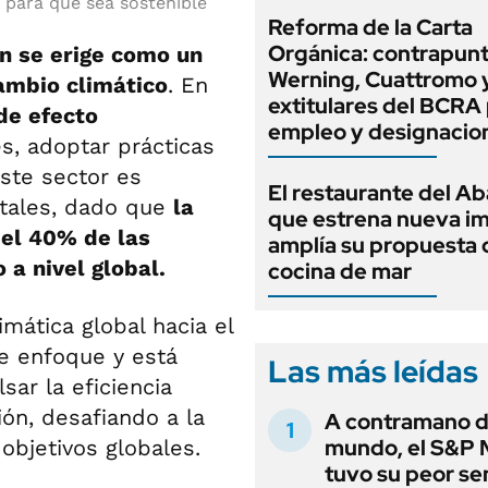
n para que sea sostenible
Reforma de la Carta
Orgánica: contrapunt
ón se erige como un
Werning, Cuattromo 
cambio climático
. En
extitulares del BCRA 
de efecto
empleo y designacio
s, adoptar prácticas
ste sector es
El restaurante del A
ntales, dado que
la
que estrena nueva i
del 40% de las
amplía su propuesta 
a nivel global.
cocina de mar
mática global hacia el
te enfoque y está
Las más leídas
ar la eficiencia
ón, desafiando a la
A contramano d
mundo, el S&P 
 objetivos globales.
tuvo su peor s