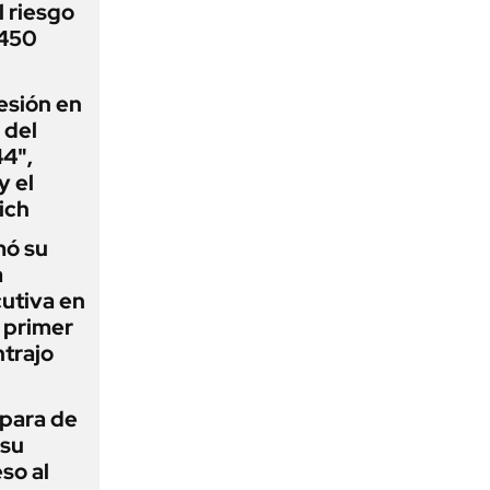
 riesgo
 450
esión en
 del
44",
y el
ich
mó su
a
utiva en
l primer
trajo
 para de
 su
so al