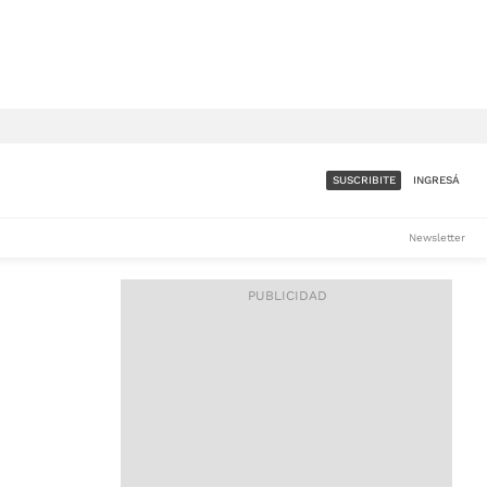
SUSCRIBITE
INGRESÁ
SUMATE A LA COMUNIDAD
Newsletter
DE ÁMBITO
LES
ACCESO FULL - $1.800/MES
ES
CORPORATIVO - CONSULTAR
Si tenés dudas comunicate
con nosotros a
IOS
suscripciones@ambito.com.ar
Llamanos al (54) 11 4556-
9147/48 o
al (54) 11 4449-3256 de lunes a