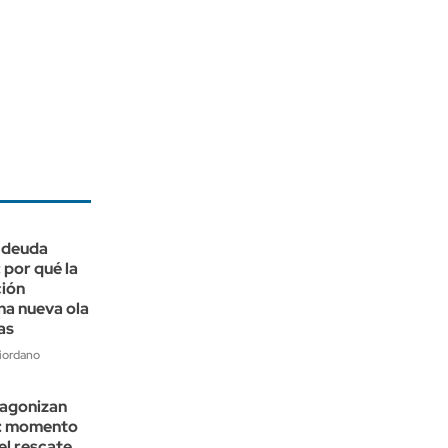
a deuda
 por qué la
ción
na nueva ola
as
iordano
agonizan
s: momento
 el rescate