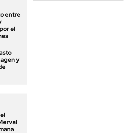
o entre
y
por el
nes
basto
magen y
de
el
Merval
emana