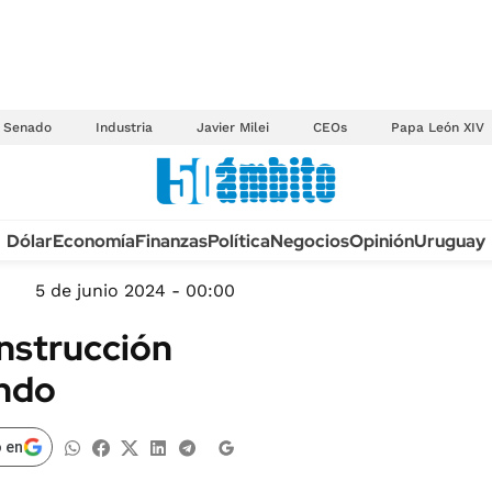
Senado
Industria
Javier Milei
CEOs
Papa León XIV
Anuario autos 2026
Dólar
Economía
Finanzas
Política
Negocios
Opinión
Uruguay
TECNOLOGÍA
NOVEDADES FISCA
MÉXICO
5 de junio 2024 - 00:00
EDICTOS JUDICIAL
OPINIÓN
onstrucción
MULTAS
MUNDO
ando
LICITACIONES
INFORMACIÓN GENERAL
CUADROS TARIFAR
ESPECTÁCULOS
 en
RECALL
DEPORTES