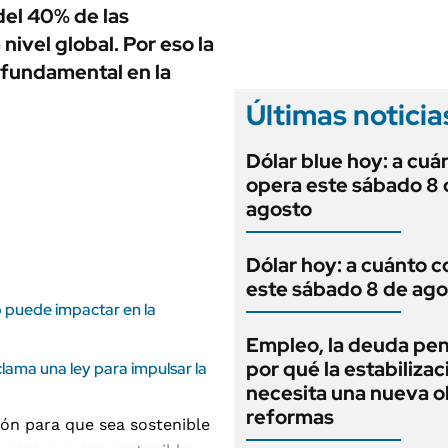
ANUARIO 2025
del 40% de las
LIFESTYLE
EDICIÓN IMPRESA
ivel global. Por eso la
AUTOS
r fundamental en la
Últimas noticia
Dólar blue hoy: a cuá
opera este sábado 8 
agosto
Dólar hoy: a cuánto c
este sábado 8 de ago
o puede impactar en la
Empleo, la deuda pen
por qué la estabilizac
clama una ley para impulsar la
necesita una nueva o
reformas