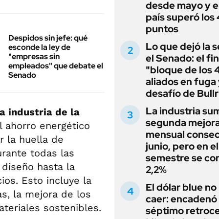
desde mayo y el
país superó los
puntos
Despidos sin jefe: qué
Lo que dejó la s
esconde la ley de
"empresas sin
el Senado: el fin
empleados" que debate el
"bloque de los 
Senado
aliados en fuga 
desafío de Bullr
La industria su
a industria de la
segunda mejor
el ahorro energético
mensual consec
 la huella de
junio, pero en e
rante todas las
semestre se con
 diseño hasta la
2,2%
ios. Esto incluye la
El dólar blue no
s, la mejora de los
caer: encadenó
teriales sostenibles.
séptimo retroce