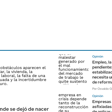
Opinión
Empleo, l
pendiente:
estabiliza
necesita u
de reform
Por Osvaldo G
Opinión
Empresas 
asfixiada
onde se dejó de nacer
de aplicar