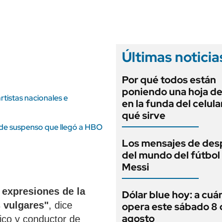
ANUARIO 2025
LIFESTYLE
EDICIÓN IMPRESA
AUTOS
Últimas noticia
Por qué todos están
poniendo una hoja de
rtistas nacionales e
en la funda del celula
qué sirve
la de suspenso que llegó a HBO
Los mensajes de des
del mundo del fútbol
Messi
 expresiones de la
Dólar blue hoy: a cuá
 vulgares"
, dice
opera este sábado 8 
agosto
ico y conductor de