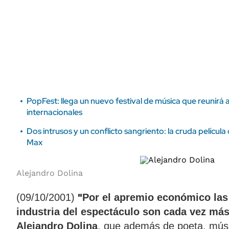
ÁMBITO DEBATE
Municipios
MEDIAKIT AMBITO DEBATE
URUGUAY
PopFest: llega un nuevo festival de música que reunirá a
internacionales
Dos intrusos y un conflicto sangriento: la cruda pelícu
Max
Alejandro Dolina
"
(09/10/2001)
Por el apremio económico las
industria del espectáculo son cada vez más
Alejandro Dolina
, que además de poeta, mús