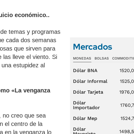
juicio económico..
ón de temas y programas
que cada dos semanas
Mercados
cosas que sirven para
las lleve el viento. Si
MONEDAS
BOLSAS
COMMODITI
 una estupidez al
Dólar BNA
1520,
Dólar Informal
1525,
como «La venganza
Dólar Tarjeta
1976,
Dólar
1760,
Importador
, no creo que sea
Dólar Mep
1524,
n el centro de la
Dólar
1498,
sa en la venganza lo
Mayorista