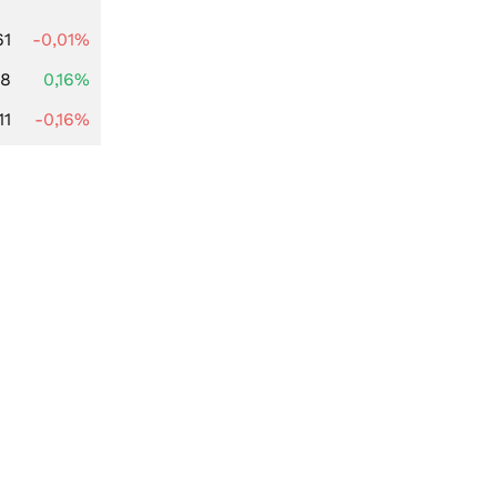
61
-0,01%
88
0,16%
11
-0,16%