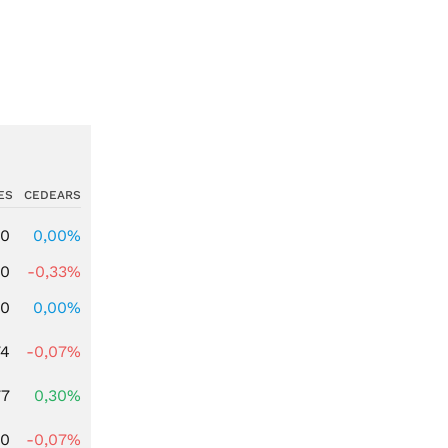
ES
CEDEARS
00
0,00%
00
-0,33%
00
0,00%
74
-0,07%
77
0,30%
50
-0,07%