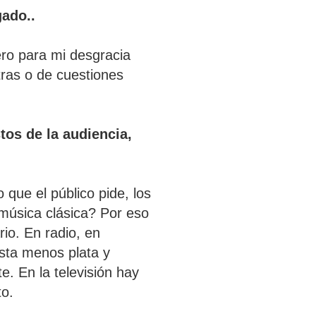
gado..
ero para mi desgracia
ras o de cuestiones
tos de la audiencia,
que el público pide, los
música clásica? Por eso
rio. En radio, en
sta menos plata y
 En la televisión hay
to.