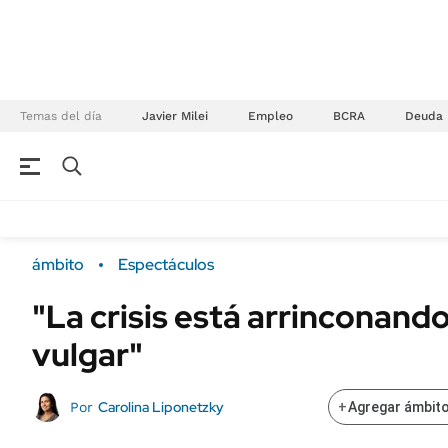
Temas del día
Javier Milei
Empleo
BCRA
Deuda
NEGOCIOS
ÚLTIMAS NOTICIAS
Especiales Ámbito
ECONOMÍA
ámbito
Espectáculos
Real Estate
Banco de Datos
"La crisis está arrinconando 
Sustentabilidad
Campo
vulgar"
Seguros
FINANZAS
ENERGY REPORT
Dólar
Carolina Liponetzky
Por
+
Agregar ámbito
POLÍTICA
Mercados
Nacional