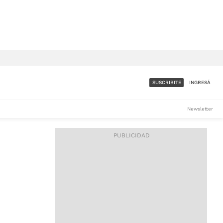
SUSCRIBITE
INGRESÁ
SUMATE A LA COMUNIDAD
Newsletter
DE ÁMBITO
LES
ACCESO FULL - $1.800/MES
ES
CORPORATIVO - CONSULTAR
Si tenés dudas comunicate
con nosotros a
IOS
suscripciones@ambito.com.ar
Llamanos al (54) 11 4556-
9147/48 o
al (54) 11 4449-3256 de lunes a