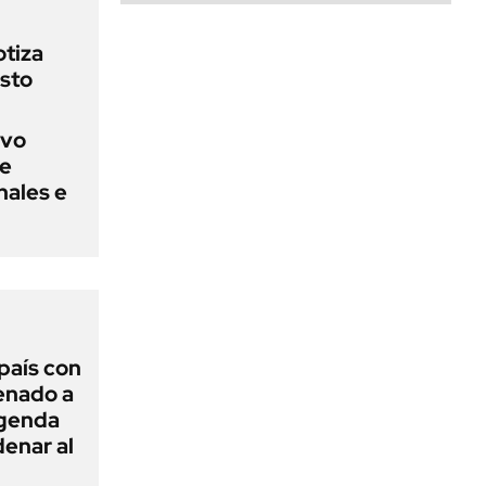
otiza
sto
evo
ue
nales e
 país con
Senado a
agenda
enar al