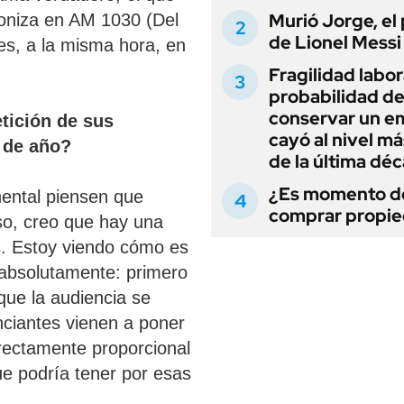
Murió Jorge, el
ntoniza en AM 1030 (Del
de Lionel Messi
es, a la misma hora, en
Fragilidad labora
probabilidad d
conservar un e
etición de sus
cayó al nivel má
 de año?
de la última dé
¿Es momento d
ental piensen que
comprar propi
eso, creo que hay una
es. Estoy viendo cómo es
 absolutamente: primero
ue la audiencia se
nciantes vienen a poner
irectamente proporcional
ue podría tener por esas