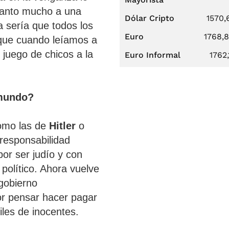
uanto mucho a una
Dólar Cripto
1570,
a sería que todos los
Euro
1768,
que cuando leíamos a
juego de chicos a la
Euro Informal
1762,
 mundo?
como las de
Hitler
o
 responsabilidad
por ser judío y con
político. Ahora vuelve
 gobierno
or pensar hacer pagar
iles de inocentes.