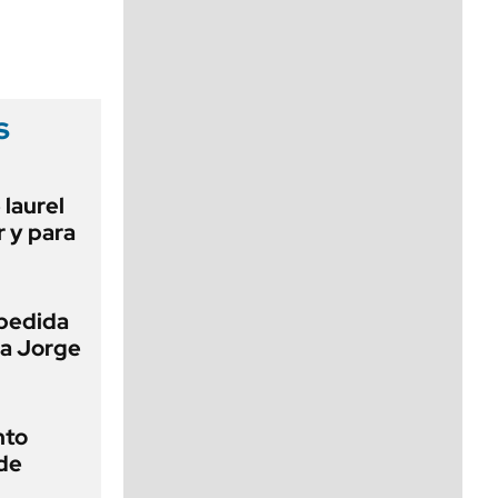
viernes de 10 a 18
s
 laurel
r y para
pedida
 a Jorge
nto
de