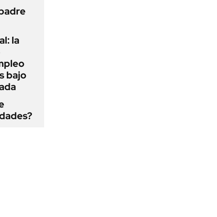
 padre
l: la
e
mpleo
s bajo
cada
e
edades?