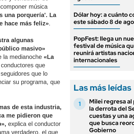
 y componer música
Dólar hoy: a cuánto c
 una porquería'. La
este sábado 8 de ago
e hace más feliz»
.
PopFest: llega un nu
stra algunas
festival de música q
público masivo»
reunirá artistas nacio
 de la medianoche
«La
internacionales
s conductores que
 seguidores que lo
enciar su programa, que
Las más leídas
Milei regresa al
mas de esta industria,
la derrota del 
cuestas y una 
ca me pidieron que
que busca reord
o»,
explica el conductor
Gobierno
rama verdadero, el que