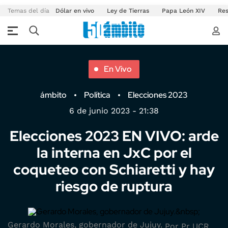
Temas del día
Dólar en vivo
Ley de Tierras
Papa León XIV
Res
En Vivo
ámbito
Política
Elecciones 2023
6 de junio 2023 - 21:38
Elecciones 2023 EN VIVO: arde
la interna en JxC por el
coqueteo con Schiaretti y hay
riesgo de ruptura
Gerardo Morales, gobernador de Jujuy.
Por Pr UCR