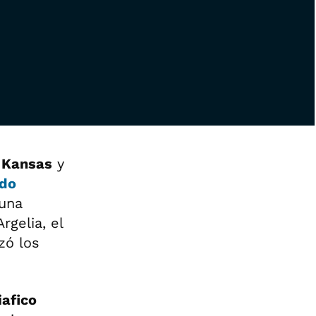
n Kansas
y
do
 una
rgelia, el
zó los
iafico