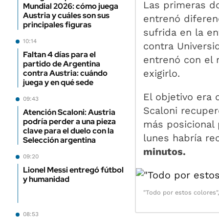
Las primeras d
Mundial 2026: cómo juega
Austria y cuáles son sus
entrenó difere
principales figuras
sufrida en la e
10:14
contra Universi
Faltan 4 días para el
entrenó con el 
partido de Argentina
exigirlo.
contra Austria: cuándo
juega y en qué sede
El objetivo era
09:43
Scaloni recupe
Atención Scaloni: Austria
podría perder a una pieza
más posicional 
clave para el duelo con la
lunes habría re
Selección argentina
minutos.
09:20
Lionel Messi entregó fútbol
y humanidad
"Todo por estos colores"
08:53