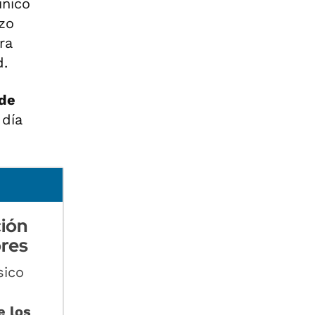
único
izo
ra
d.
 de
 día
ción
ores
sico
e los