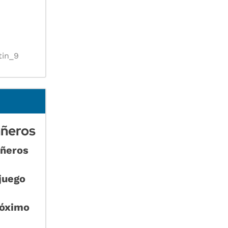
tin_9
añeros
añeros
juego
róximo