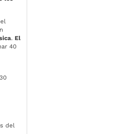
el
n
ísica
.
El
mar 40
 30
s del