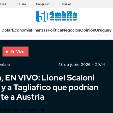
BCRA
Deuda
Congreso
Salarios
Anuario autos 2026
Dólar
Economía
Finanzas
Política
Negocios
Opinión
Uruguay
TECNOLOGÍA
NOVEDADES FISCA
MÉXICO
EDICTOS JUDICIAL
OPINIÓN
En Vivo
MULTAS
MUNDO
LICITACIONES
entina
18 de junio 2026 - 20:14
INFORMACIÓN GENERAL
CUADROS TARIFAR
, EN VIVO: Lionel Scaloni
ESPECTÁCULOS
RECALL
DEPORTES
y a Tagliafico que podrían
ANUARIO 2025
LIFESTYLE
te a Austria
EDICIÓN IMPRESA
AUTOS