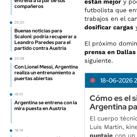
entrena a la par de sus
están mejor
y pod
compañeros
futbolista que e
trabajos en el ca
20:20
dosificar cargas
y
Buenas noticias para
Scaloni: podría recuperar a
Leandro Paredes para el
El próximo domin
partido contra Austria
prensa en Dallas
20:09
siguiente.
Con Lionel Messi, Argentina
realiza un entrenamiento a
puertas abiertas
18-06-2026 2
19:01
Cómo es el si
Argentina se entrena con la
Argentina par
mira puesta en Austria
El cuerpo técni
Luis Martín, ki
18:19
puntaje
con un 