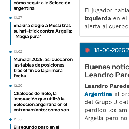
cómo seguir a la Selección
argentina
El jugador habí
izquierda
en el 
13:27
Shakira elogió a Messi tras
alerta al cuerpo
su hat-trick contra Argelia:
"Magia pura"
18-06-2026 
13:02
Mundial 2026: así quedaron
Buenas notic
las tablas de posiciones
tras el fin de la primera
Leandro Pare
fecha
Leandro Pared
12:20
Argentina
el pr
Chalecos de hielo, la
innovación que utilizó la
del Grupo J del
Selección argentina en el
perdido los ami
entrenamiento: cómo son
Argelia pero no 
11:55
El segundo paso en el