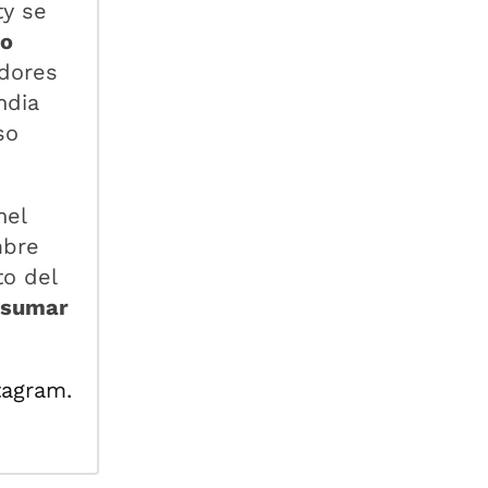
ty se
ho
adores
ndia
so
nel
mbre
to del
 sumar