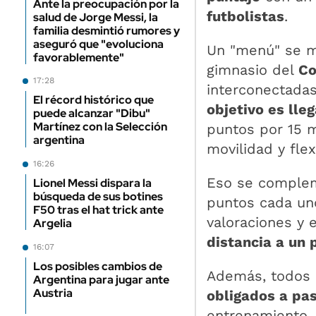
Ante la preocupación por la
futbolistas
.
salud de Jorge Messi, la
familia desmintió rumores y
aseguró que "evoluciona
Un "menú" se mu
favorablemente"
gimnasio del
Co
17:28
interconectadas
El récord histórico que
objetivo es lle
puede alcanzar "Dibu"
Martínez con la Selección
puntos por 15 m
argentina
movilidad y flex
16:26
Eso se complem
Lionel Messi dispara la
búsqueda de sus botines
puntos cada uno
F50 tras el hat trick ante
valoraciones y 
Argelia
distancia a un 
16:07
Los posibles cambios de
Además, todos l
Argentina para jugar ante
Austria
obligados a pa
entrenamiento.