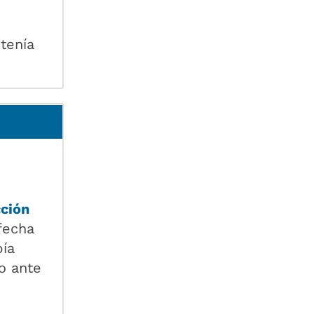
tenía
ción
fecha
bía
o ante