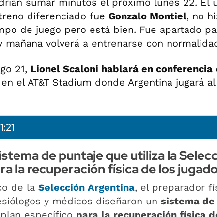
rían sumar minutos el próximo lunes 22. El 
ntreno diferenciado fue
Gonzalo Montiel
, no h
mpo de juego pero está bien. Fue apartado pa
 mañana volverá a entrenarse con normalida
go 21,
Lionel Scaloni hablará en conferencia
en el AT&T Stadium donde Argentina jugará al
1:21
stema de puntaje que utiliza la Selec
a la recuperación física de los jugad
co de la
Selección Argentina
, el preparador fí
nesiólogos y médicos diseñaron un
sistema de
plan específico
para la recuperación física d