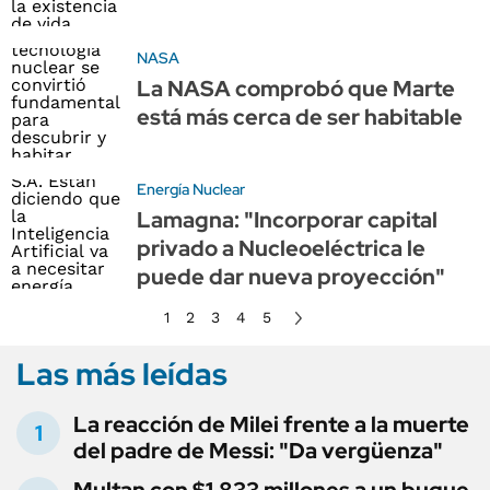
NASA
La NASA comprobó que Marte
está más cerca de ser habitable
Energía Nuclear
Lamagna: "Incorporar capital
privado a Nucleoeléctrica le
puede dar nueva proyección"
1
2
3
4
5
Las más leídas
La reacción de Milei frente a la muerte
del padre de Messi: "Da vergüenza"
Multan con $1.833 millones a un buque