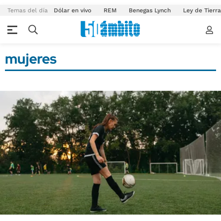
Temas del día
Dólar en vivo
REM
Benegas Lynch
Ley de Tierr
mujeres