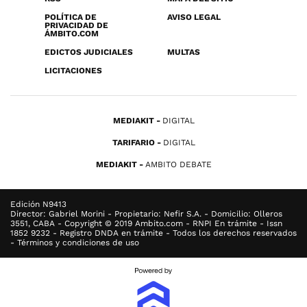
POLÍTICA DE
AVISO LEGAL
PRIVACIDAD DE
ÁMBITO.COM
EDICTOS JUDICIALES
MULTAS
LICITACIONES
MEDIAKIT
DIGITAL
TARIFARIO
DIGITAL
MEDIAKIT
AMBITO DEBATE
Edición N9413
Director: Gabriel Morini - Propietario: Nefir S.A. - Domicilio: Olleros
3551, CABA - Copyright © 2019 Ambito.com - RNPI En trámite - Issn
1852 9232 - Registro DNDA en trámite - Todos los derechos reservados
- Términos y condiciones de uso